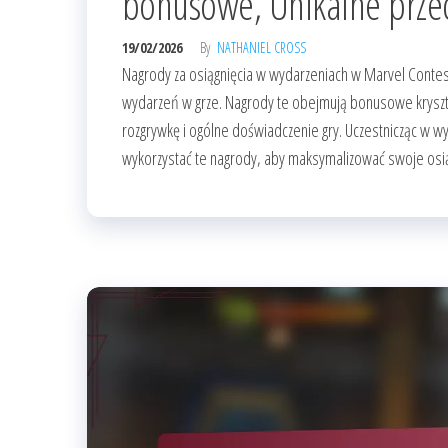
bonusowe, Unikalne przed
19/02/2026
By
NATHANIEL CROSS
Nagrody za osiągnięcia w wydarzeniach w Marvel Contes
wydarzeń w grze. Nagrody te obejmują bonusowe kryszta
rozgrywkę i ogólne doświadczenie gry. Uczestnicząc w w
wykorzystać te nagrody, aby maksymalizować swoje osią