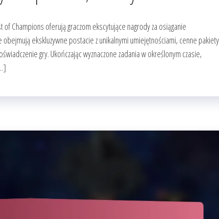
t of Champions oferują graczom ekscytujące nagrody za osiąganie
 obejmują ekskluzywne postacie z unikalnymi umiejętnościami, cenne pakiety
oświadczenie gry. Ukończając wyznaczone zadania w określonym czasie,
…]