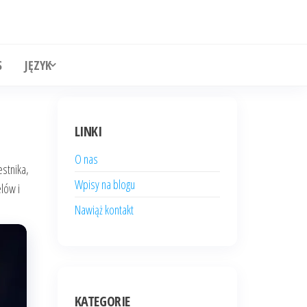
S
JĘZYK
LINKI
O nas
estnika,
Wpisy na blogu
lów i
Nawiąż kontakt
KATEGORIE