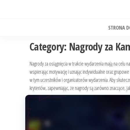
Skip
to
the
STRONA 
content
Category:
Nagrody za Ka
Nagrody za osiągnięcia w trakcie wydarzenia mają na celu 
wspierając motywację i uznając indywidualne oraz grupowe os
w tym uczestników i organizatorów wydarzenia. Aby skuteczn
kryteriów, zapewniając, że nagrody są zarówno znaczące, jak 