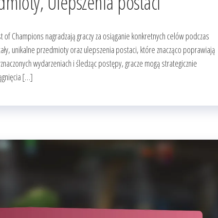
mioty, Ulepszenia postaci
t of Champions nagradzają graczy za osiąganie konkretnych celów podczas
ły, unikalne przedmioty oraz ulepszenia postaci, które znacząco poprawiają
yznaczonych wydarzeniach i śledząc postępy, gracze mogą strategicznie
gnięcia […]