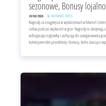
sezonowe, Bonusy lojalno
23/02/2026
By
NATHANIEL CROSS
Nagrody za osiągnięcia w wydarzeniach w Marvel Contes
celów podczas wydarzeń w grze. Nagrody te obejmują s
wzbogacają rozgrywkę i zachęcają do zaangażowania gra
kolekcjonerskie przedmioty i bonusy, które znacząco wp