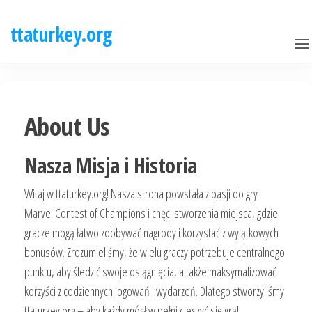
Skip
to
ttaturkey.org
the
content
About Us
Nasza Misja i Historia
Witaj w ttaturkey.org! Nasza strona powstała z pasji do gry
Marvel Contest of Champions i chęci stworzenia miejsca, gdzie
gracze mogą łatwo zdobywać nagrody i korzystać z wyjątkowych
bonusów. Zrozumieliśmy, że wielu graczy potrzebuje centralnego
punktu, aby śledzić swoje osiągnięcia, a także maksymalizować
korzyści z codziennych logowań i wydarzeń. Dlatego stworzyliśmy
ttaturkey.org – aby każdy mógł w pełni cieszyć się grą!