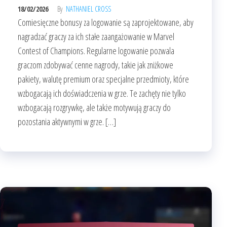
18/02/2026
By
NATHANIEL CROSS
Comiesięczne bonusy za logowanie są zaprojektowane, aby
nagradzać graczy za ich stałe zaangażowanie w Marvel
Contest of Champions. Regularne logowanie pozwala
graczom zdobywać cenne nagrody, takie jak zniżkowe
pakiety, walutę premium oraz specjalne przedmioty, które
wzbogacają ich doświadczenia w grze. Te zachęty nie tylko
wzbogacają rozgrywkę, ale także motywują graczy do
pozostania aktywnymi w grze. […]