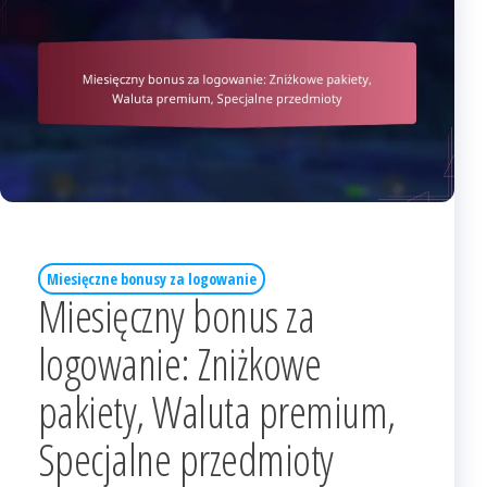
Miesięczne bonusy za logowanie
Miesięczny bonus za
logowanie: Zniżkowe
pakiety, Waluta premium,
Specjalne przedmioty