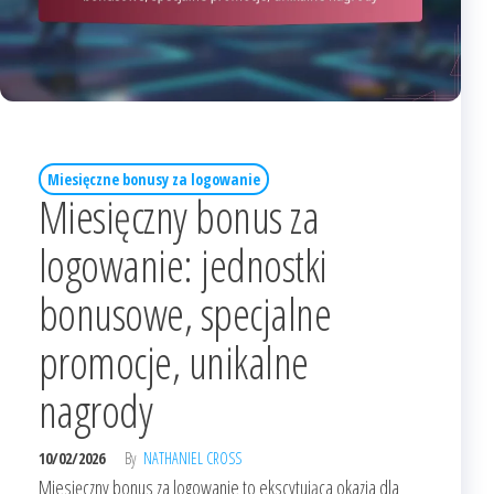
Miesięczne bonusy za logowanie
Miesięczny bonus za
logowanie: jednostki
bonusowe, specjalne
promocje, unikalne
nagrody
10/02/2026
By
NATHANIEL CROSS
Miesięczny bonus za logowanie to ekscytująca okazja dla