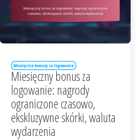
Miesięczne bonusy za logowanie
Miesięczny bonus za
logowanie: nagrody
ograniczone czasowo,
ekskluzywne skórki, waluta
wydarzenia