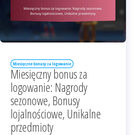
Miesięczne bonusy za logowanie
Miesięczny bonus za
logowanie: Nagrody
sezonowe, Bonusy
lojalnościowe, Unikalne
przedmioty