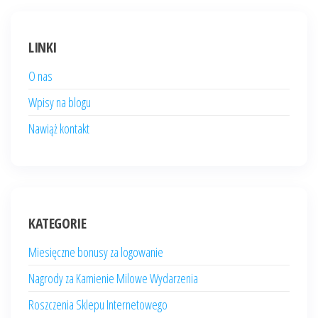
pagination
LINKI
O nas
Wpisy na blogu
Nawiąż kontakt
KATEGORIE
Miesięczne bonusy za logowanie
Nagrody za Kamienie Milowe Wydarzenia
Roszczenia Sklepu Internetowego