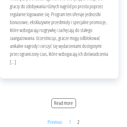
graczy do zdobywania różnych nagród po prostu poprzez
regularne logowanie się. Program ten oferuje jednostki
bonusowe, ekskluzywne przedmioty i specjalne promocje,
które wzbogacają rozgrywkę i zachęcają do stałego
zaangażowania. Uczestnicząc, gracze mogą odblokować
unikalne nagrody i cieszyć się wydarzeniami dostępnymi
przez ograniczony czas, które wzbogacają ich doświadczenia
[…]
Read more
Posts
Previous
1
2