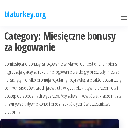
Skip
to
ttaturkey.org
the
content
Category:
Miesięczne bonusy
za logowanie
Comiesięczne bonusy za logowanie w Marvel Contest of Champions
nagradzają graczy za regularne logowanie się do gry przez cały miesiąc.
Te zachęty nie tylko promują regularną rozgrywkę, ale także dostarczają
cennych zasobów, takich jak waluta w grze, ekskluzywne przedmioty i
dostęp do specjalnych wydarzeń. Aby zakwalifikować się, gracze muszą
utrzymywać aktywne konto i przestrzegać kryteriów uczestnictwa
platformy.