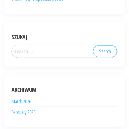
SZUKAJ
Search
for:
ARCHIWUM
March 2026
February 2026