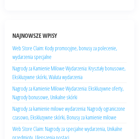
NAJNOWSZE WPISY
Web Store Claim: Kody promocyjne, bonusy za polecenie,
wydarzenia specjalne
Nagrody za Kamienie Milowe Wydarzenia: Kryształy bonusowe,
Ekskluzywne skórki, Waluta wydarzenia
Nagrody za Kamienie Milowe Wydarzenia: Ekskluzywne oferty,
Nagrody bonusowe, Unikalne skórki
Nagrody za kamienie milowe wydarzenia: Nagrody ograniczone
czasowo, Ekskluzywne skórki, Bonusy za kamienie milowe
Web Store Claim: Nagrody za specjalne wydarzenia, Unikalne
przedmioty, Ulepszenia postaci