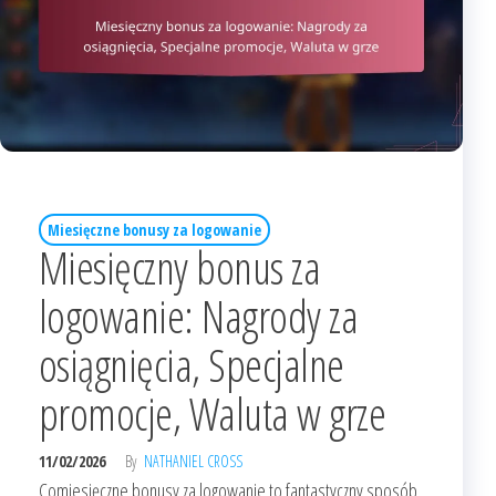
Miesięczne bonusy za logowanie
Miesięczny bonus za
logowanie: Nagrody za
osiągnięcia, Specjalne
promocje, Waluta w grze
11/02/2026
By
NATHANIEL CROSS
Comiesięczne bonusy za logowanie to fantastyczny sposób