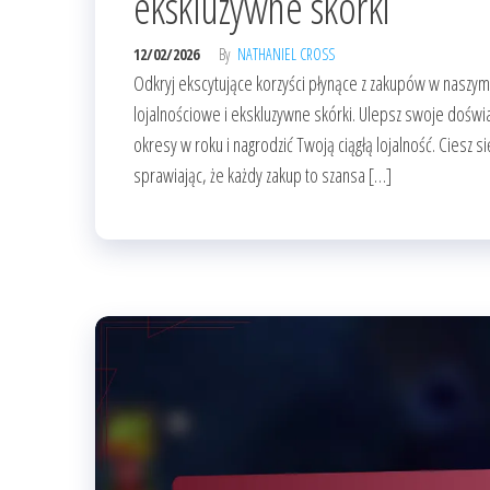
ekskluzywne skórki
12/02/2026
By
NATHANIEL CROSS
Odkryj ekscytujące korzyści płynące z zakupów w naszy
lojalnościowe i ekskluzywne skórki. Ulepsz swoje dośw
okresy w roku i nagrodzić Twoją ciągłą lojalność. Ciesz 
sprawiając, że każdy zakup to szansa […]