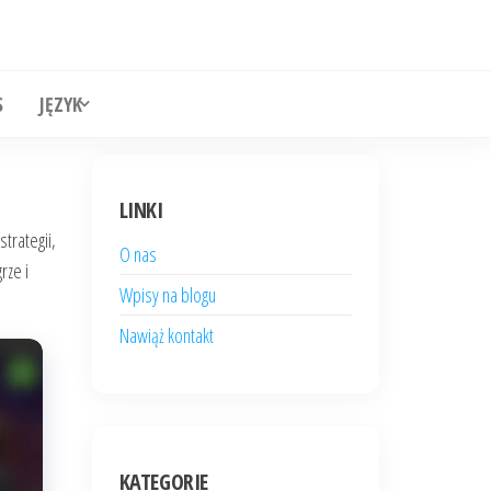
S
JĘZYK
LINKI
trategii,
O nas
rze i
Wpisy na blogu
Nawiąż kontakt
KATEGORIE