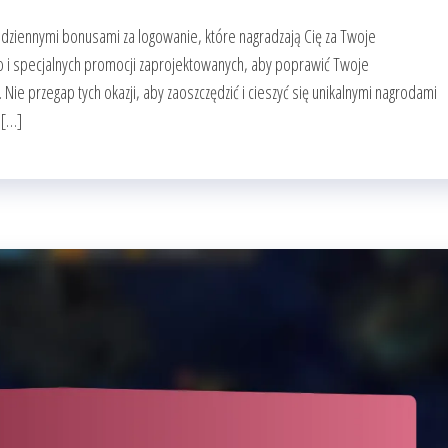
odziennymi bonusami za logowanie, które nagradzają Cię za Twoje
wo i specjalnych promocji zaprojektowanych, aby poprawić Twoje
ie przegap tych okazji, aby zaoszczędzić i cieszyć się unikalnymi nagrodami
 […]