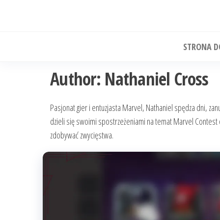
Skip
to
the
STRONA 
content
Author:
Nathaniel Cross
Pasjonat gier i entuzjasta Marvel, Nathaniel spędza dni, zanu
dzieli się swoimi spostrzeżeniami na temat Marvel Contes
zdobywać zwycięstwa.