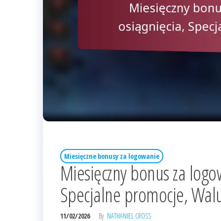
Miesięczne bonusy za logowanie
Miesięczny bonus za logow
Specjalne promocje, Walu
11/02/2026
By
NATHANIEL CROSS